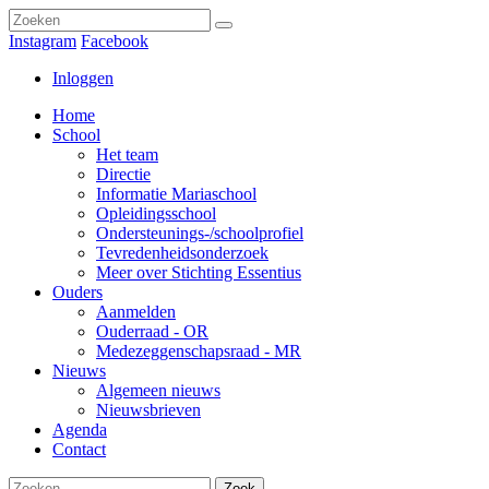
Instagram
Facebook
Inloggen
Home
School
Het team
Directie
Informatie Mariaschool
Opleidingsschool
Ondersteunings-/schoolprofiel
Tevredenheidsonderzoek
Meer over Stichting Essentius
Ouders
Aanmelden
Ouderraad - OR
Medezeggenschapsraad - MR
Nieuws
Algemeen nieuws
Nieuwsbrieven
Agenda
Contact
Zoek