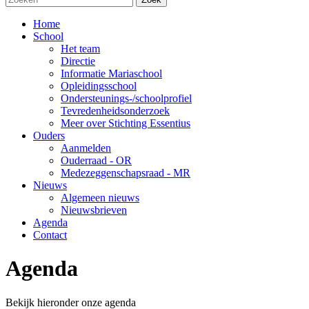
Home
School
Het team
Directie
Informatie Mariaschool
Opleidingsschool
Ondersteunings-/schoolprofiel
Tevredenheidsonderzoek
Meer over Stichting Essentius
Ouders
Aanmelden
Ouderraad - OR
Medezeggenschapsraad - MR
Nieuws
Algemeen nieuws
Nieuwsbrieven
Agenda
Contact
Agenda
Bekijk hieronder onze agenda