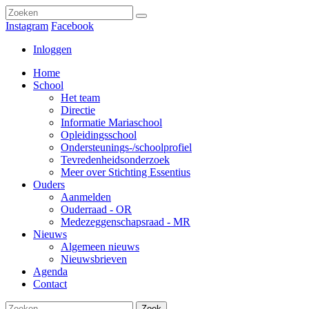
Instagram
Facebook
Inloggen
Home
School
Het team
Directie
Informatie Mariaschool
Opleidingsschool
Ondersteunings-/schoolprofiel
Tevredenheidsonderzoek
Meer over Stichting Essentius
Ouders
Aanmelden
Ouderraad - OR
Medezeggenschapsraad - MR
Nieuws
Algemeen nieuws
Nieuwsbrieven
Agenda
Contact
Zoek