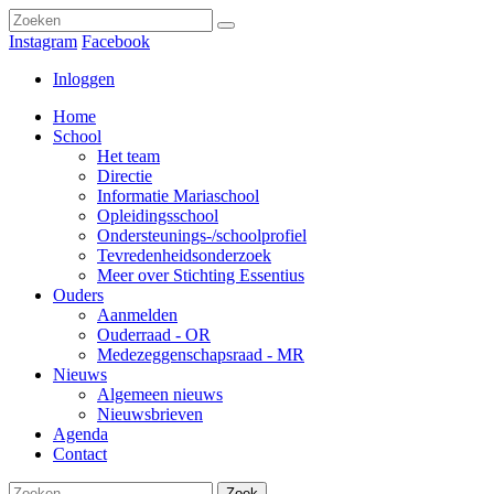
Instagram
Facebook
Inloggen
Home
School
Het team
Directie
Informatie Mariaschool
Opleidingsschool
Ondersteunings-/schoolprofiel
Tevredenheidsonderzoek
Meer over Stichting Essentius
Ouders
Aanmelden
Ouderraad - OR
Medezeggenschapsraad - MR
Nieuws
Algemeen nieuws
Nieuwsbrieven
Agenda
Contact
Zoek