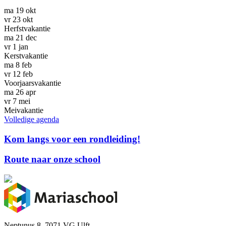
ma
19
okt
vr
23
okt
Herfstvakantie
ma
21
dec
vr
1
jan
Kerstvakantie
ma
8
feb
vr
12
feb
Voorjaarsvakantie
ma
26
apr
vr
7
mei
Meivakantie
Volledige agenda
Kom langs voor een rondleiding!
Route naar onze school
Neptunus 8, 7071 VG Ulft