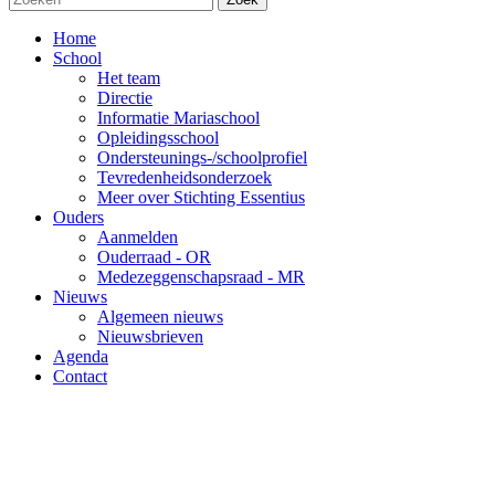
Home
School
Het team
Directie
Informatie Mariaschool
Opleidingsschool
Ondersteunings-/schoolprofiel
Tevredenheidsonderzoek
Meer over Stichting Essentius
Ouders
Aanmelden
Ouderraad - OR
Medezeggenschapsraad - MR
Nieuws
Algemeen nieuws
Nieuwsbrieven
Agenda
Contact