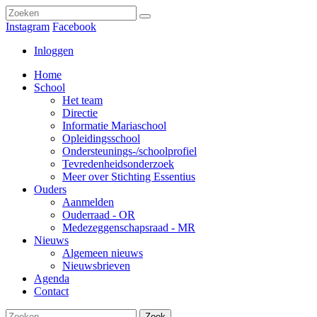
Instagram
Facebook
Inloggen
Home
School
Het team
Directie
Informatie Mariaschool
Opleidingsschool
Ondersteunings-/schoolprofiel
Tevredenheidsonderzoek
Meer over Stichting Essentius
Ouders
Aanmelden
Ouderraad - OR
Medezeggenschapsraad - MR
Nieuws
Algemeen nieuws
Nieuwsbrieven
Agenda
Contact
Zoek